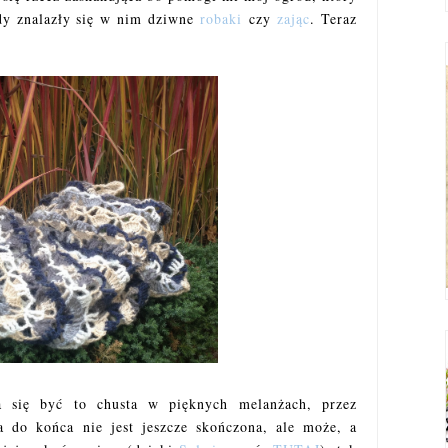
gdy znalazły się w nim dziwne
robaki
czy
zając
. Teraz
a się być to chusta w pięknych melanżach, przez
a do końca nie jest jeszcze skończona, ale może, a