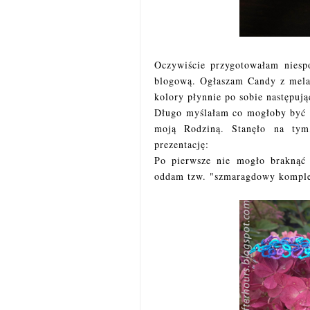
Oczywiście przygotowałam niespo
blogową. Ogłaszam Candy z mela
kolory płynnie po sobie następują
Długo myślałam co mogłoby być w
moją Rodziną. Stanęło na ty
prezentację:
Po pierwsze nie mogło braknąć 
oddam tzw. "szmaragdowy kompl