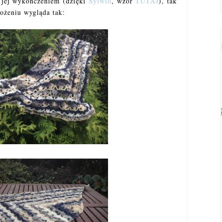
z jej wykończeniem (dzięki
Sylwio
, wzór
TUTAJ
), tak
łożeniu wygląda tak: