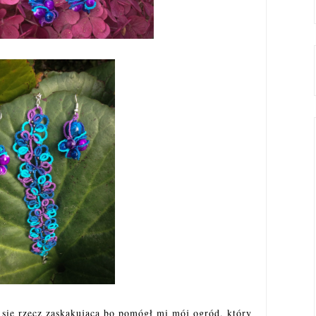
ła się rzecz zaskakująca bo pomógł mi mój ogród, który