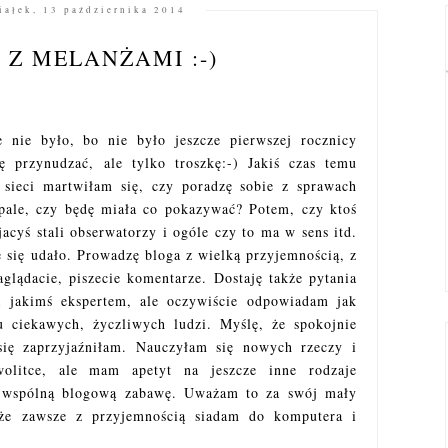
iałek, 13 października 2014
 Z MELANŻAMI :-)
e nie było, bo nie było jeszcze pierwszej rocznicy
 przynudzać, ale tylko troszkę:-) Jakiś czas temu
 sieci martwiłam się, czy poradzę sobie z sprawach
pale, czy będę miała co pokazywać? Potem, czy ktoś
acyś stali obserwatorzy i ogóle czy to ma w sens itd.
 się udało. Prowadzę bloga z wielką przyjemnością, z
aglądacie, piszecie komentarze. Dostaję także pytania
 jakimś ekspertem, ale oczywiście odpowiadam jak
u ciekawych, życzliwych ludzi. Myślę, że spokojnie
się zaprzyjaźniłam. Nauczyłam się nowych rzeczy i
wolitce, ale mam apetyt na jeszcze inne rodzaje
wspólną blogową zabawę. Uważam to za swój mały
 że zawsze z przyjemnością siadam do komputera i