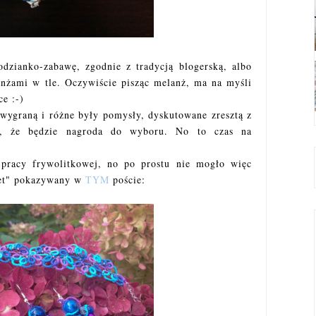
dzianko-zabawę, zgodnie z tradycją blogerską, albo
nżami w tle. Oczywiście pisząc melanż, ma na myśli
ce :-)
ygraną i różne były pomysły, dyskutowane zresztą z
m, że będzie nagroda do wyboru. No to czas na
pracy frywolitkowej, no po prostu nie mogło więc
et" pokazywany w
TYM
poście: