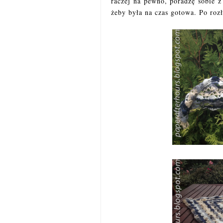
raczej na pewno, poradzę sobie 
żeby była na czas gotowa. Po roz