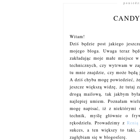
poniedz
CANDY
Witam!
Dziś będzie post jakiego jeszcz
mojego bloga. Uwaga teraz będę
zakładając moje małe miejsce w
technicznych, czy wytrwam w za
tu mnie znajdzie, czy może będą j
A dziś chyba mogę powiedzieć, że
jeszcze większą widzę, że tutaj z
drogą mailową, tak jakbym była
najlepiej umiem. Poznałam wiel
mogę napisać, iż z niektórymi 
technik, myślę głównie o fry
rękodzieła. Prowadzimy z
Renią
sukces, a ten większy to taki,
zagłębiam się w blogosferę.